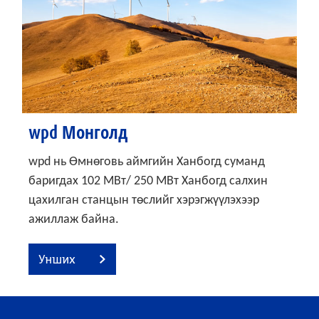
wpd Монголд
wpd нь Өмнөговь аймгийн Ханбогд суманд
баригдах 102 МВт/ 250 МВт Ханбогд салхин
цахилган станцын төслийг хэрэгжүүлэхээр
ажиллаж байна.
Унших