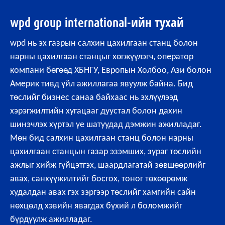
wpd group international-ийн тухай
wpd нь эх газрын салхин цахилгаан станц болон
нарны цахилгаан станцыг хөгжүүлэгч, оператор
компани бөгөөд ХБНГУ, Европын Холбоо, Ази болон
Америк тивд үйл ажиллагаа явуулж байна. Бид
төслийг бизнес санаа байхаас нь эхлүүлээд
хэрэгжилтийн хугацааг дуустал болон дахин
шинэчлэх хүртэл үе шатуудад дэмжин ажилладаг.
Мөн бид салхин цахилгаан станц болон нарны
цахилгаан станцын газар эзэмших, зураг төслийн
ажлыг хийж гүйцэтгэх, шаардлагатай зөвшөөрлийг
авах, санхүүжилтийг босгох, тоног төхөөрөмж
худалдан авах гэх зэргээр төслийг хамгийн сайн
нөхцөлд хэвийн явагдах бүхий л боломжийг
бүрдүүлж ажилладаг.