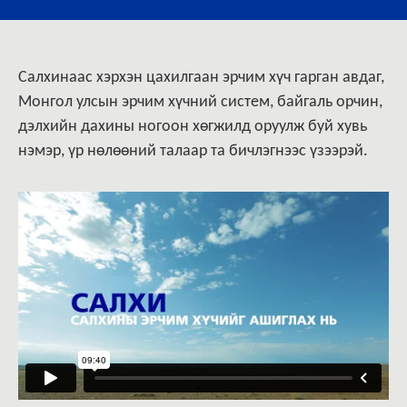
Салхинаас хэрхэн цахилгаан эрчим хүч гарган авдаг,
Монгол улсын эрчим хүчний систем, байгаль орчин,
дэлхийн дахины ногоон хөгжилд оруулж буй хувь
нэмэр, үр нөлөөний талаар та бичлэгнээс үзээрэй.